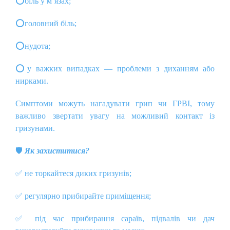
⭕
біль у м’язах;
⭕
головний біль;
⭕
нудота;
⭕
у важких випадках — проблеми з диханням або
нирками.
Симптоми можуть нагадувати грип чи ГРВІ, тому
важливо звертати увагу на можливий контакт із
гризунами.
🛡️
Як захиститися?
✅
не торкайтеся диких гризунів;
✅
регулярно прибирайте приміщення;
✅
під час прибирання сараїв, підвалів чи дач