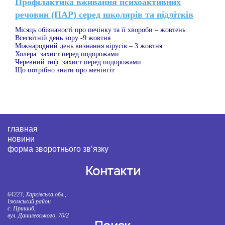
Профілактика вживання психоактивних
речовин (ПАР) серед школярів та підлітків
Місяць обізнаності про печінку та її хвороби – жовтень
Всесвітній день зору -9 жовтня
Міжнародний день визнання вірусів – 3 жовтня
Холера: захист перед подорожами
Черевний тиф: захист перед подорожами
Що потрібно знати про менінгіт
главная
новини
форма зворотнього зв’язку
Контакти
64223, Харківська обл.,
Ізюмський район
с. Пришиб,
вул. Данилевського, 70/2