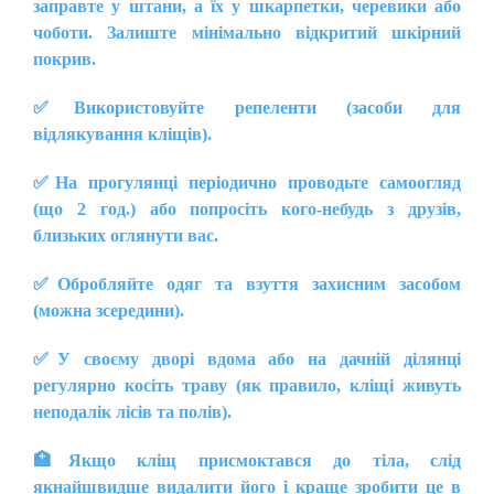
заправте у штани, а їх у шкарпетки, черевики або
чоботи. Залиште мінімально відкритий шкірний
покрив.
✅
Використовуйте репеленти (засоби для
відлякування кліщів).
✅
На прогулянці періодично проводьте самоогляд
(що 2 год.) або попросіть кого-небудь з друзів,
близьких оглянути вас.
✅
Обробляйте одяг та взуття захисним засобом
(можна зсередини).
✅
У своєму дворі вдома або на дачній ділянці
регулярно косіть траву (як правило, кліщі живуть
неподалік лісів та полів).
🏥
Якщо кліщ присмоктався до тіла, слід
якнайшвидше видалити його і краще зробити це в