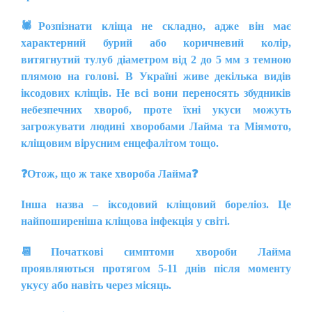
🕷️
Розпізнати кліща не складно, адже він має
характерний бурий або коричневий колір,
витягнутий тулуб діаметром від 2 до 5 мм з темною
плямою на голові. В Україні живе декілька видів
іксодових кліщів. Не всі вони переносять збудників
небезпечних хвороб, проте їхні укуси можуть
загрожувати людині хворобами Лайма та Міямото,
кліщовим вірусним енцефалітом тощо.
❓
Отож, що ж таке хвороба Лайма❓
Інша назва – іксодовий кліщовий бореліоз. Це
найпоширеніша кліщова інфекція у світі.
📆
Початкові симптоми хвороби Лайма
проявляються протягом 5-11 днів після моменту
укусу або навіть через місяць.