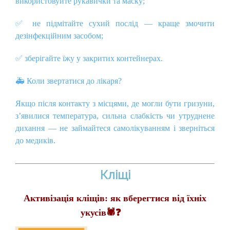
використовуйте рукавички та маску;
✅
не підмітайте сухий послід — краще змочити
дезінфекційним засобом;
✅
зберігайте їжу у закритих контейнерах.
🚑
Коли звертатися до лікаря?
Якщо після контакту з місцями, де могли бути гризуни,
з’явилися температура, сильна слабкість чи утруднене
дихання — не займайтеся самолікуванням і зверніться
до медиків.
Кліщі
Активізація кліщів: як вберегтися від їхніх
укусів🕷️❓