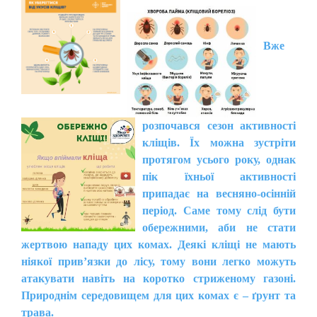
Вже
розп
очався сезон активності
кліщів. Їх можна зустріти
протягом усього року, однак
пік їхньої активності
припадає на весняно-осінній
період. Саме тому слід бути
обережними, аби не стати
жертвою нападу цих комах. Деякі кліщі не мають
ніякої прив’язки до лісу, тому вони легко можуть
атакувати навіть на коротко стриженому газоні.
Природнім середовищем для цих комах є – ґрунт та
трава.