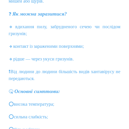
мишей або щурів.
Як можна заразитися?
❓
🔹
вдихання пилу, забрудненого сечею чи послідом
гризунів;
🔹
контакт із зараженими поверхнями;
🔹
рідше — через укуси гризунів.
❗️
Від людини до людини більшість видів хантавірусу не
передаються.
Основні симптоми:
🤒
⭕
висока температура;
⭕
сильна слабкість;