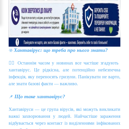
Хантавірус: що треба про нього знати?
☣️
👩‍⚕️
Останнім часом у новинах все частіше згадують
хантавірус. Це рідкісна, але потенційно небезпечна
інфекція, яку переносять гризуни. Панікувати не варто,
але знати базові факти — важливо.
Що таке хантавірус?
📌
Хантавіруси — це група вірусів, які можуть викликати
важкі захворювання у людей. Найчастіше зараження
відбувається через контакт із виділеннями інфікованих