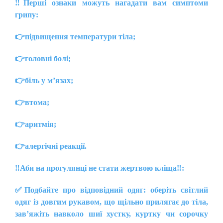
‼️
Перші ознаки можуть нагадати вам симптоми
грипу:
👉
підвищення температури тіла;
👉
головні болі;
👉
біль у м’язах;
👉
втома;
👉
аритмія;
👉
алергічні реакції.
‼️
Аби на прогулянці не стати жертвою кліща‼️:
✅
Подбайте про відповідний одяг: оберіть світлий
одяг із довгим рукавом, що щільно прилягає до тіла,
зав’яжіть навколо шиї хустку, куртку чи сорочку