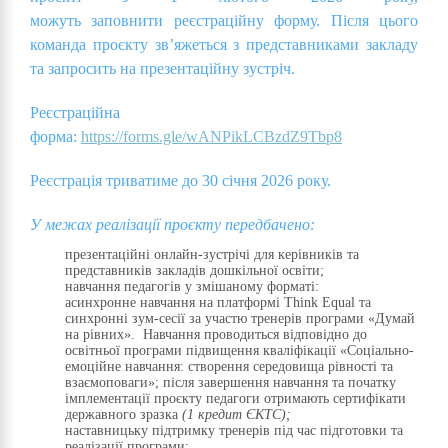
можуть заповнити реєстраційну форму. Після цього
команда проєкту зв’яжеться з представниками закладу
та запросить на презентаційну зустріч.
Реєстраційна
форма:
https://forms.gle/wANPikLCBzdZ9Tbp8
Реєстрація триватиме до 30 січня 2026 року.
У межах
реалізації
проєкту
передбачено
:
презентаційні онлайн-зустрічі для керівників та
представників закладів дошкільної освіти;
навчання педагогів у змішаному форматі:
асинхронне навчання на платформі Think Equal та
синхронні зум-сесії за участю тренерів програми «Думай
на рівних». Навчання проводиться відповідно до
освітньої програми підвищення кваліфікації «Соціально-
емоційне навчання: створення середовища рівності та
взаємоповаги»; після завершення навчання та початку
імплементації проєкту педагоги отримають сертифікати
державного зразка
(1 кредит ЄКТС);
наставницьку підтримку тренерів під час підготовки та
реалізації програми;