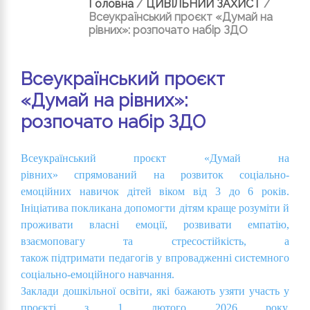
Головна
/
ЦИВІЛЬНИЙ ЗАХИСТ
/
Всеукраїнський проєкт «Думай на
рівних»: розпочато набір ЗДО
Всеукраїнський проєкт
«Думай на рівних»:
розпочато набір ЗДО
Всеукраїнський проєкт «Думай на
рівних» спрямований на розвиток соціально-
емоційних навичок дітей віком від 3 до 6 років.
Ініціатива покликана допомогти дітям краще розуміти й
проживати власні емоції, розвивати емпатію,
взаємоповагу та стресостійкість, а
також підтримати педагогів у впровадженні системного
соціально-емоційного навчання.
Заклади дошкільної освіти, які бажають узяти участь у
проєкті з 1 лютого 2026 року,