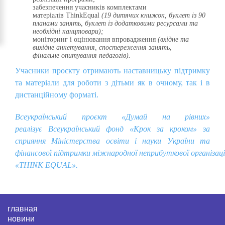
забезпечення учасників комплектами
матеріалів ThinkEqual
(19
дитячих
книжок
, буклет
із
90
планами занять, буклет
із
додатковими
ресурсами та
необхідні
канцтовари
);
моніторинг і оцінювання впровадження
(
вхідне
та
вихідне
анкетування
,
спостереження
занять,
фінальне
опитування
педагогів
).
Учасники проєкту отримають наставницьку підтримку
та матеріали для роботи з дітьми як в очному, так і в
дистанційному форматі.
Всеукраїнський
проєкт
«Думай на
рівних
»
реалізує
Всеукраїнський
фонд «Крок за кроком» за
сприяння
Міністерства
освіти
і науки
України
та
фінансової
підтримки
міжнародної
неприбуткової
організаці
«THINK EQUAL».
главная
новини