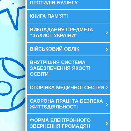
ПРОТИДІЯ БУЛІНГУ
КНИГА ПАМ’ЯТІ
ВИКЛАДАННЯ ПРЕДМЕТА
“ЗАХИСТ УКРАЇНИ”
ВІЙСЬКОВИЙ ОБЛІК
ВНУТРІШНЯ СИСТЕМА
ЗАБЕЗПЕЧЕННЯ ЯКОСТІ
ОСВІТИ
СТОРІНКА МЕДИЧНОЇ СЕСТРИ
ОХОРОНА ПРАЦІ ТА БЕЗПЕКА
ЖИТТЄДІЯЛЬНОСТІ
ФОРМА ЕЛЕКТРОННОГО
ЗВЕРНЕННЯ ГРОМАДЯН