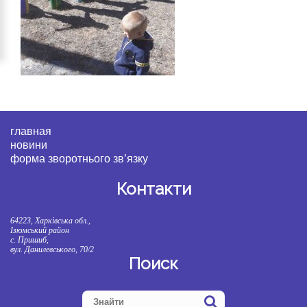
главная
новини
форма зворотнього зв’язку
Контакти
64223, Харківська обл.,
Ізюмський район
с. Пришиб,
вул. Данилевського, 70/2
Поиск